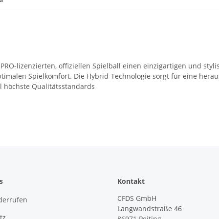
 PRO-lizenzierten, offiziellen Spielball einen einzigartigen und s
 optimalen Spielkomfort. Die Hybrid-Technologie sorgt für eine hera
imal höchste Qualitätsstandards
s
Kontakt
CFDS GmbH
derrufen
Langwandstraße 46
tz
86971 Peiting