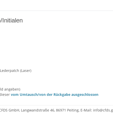
Initialen
 Lederpatch (Laser)
eld angeben)
 dieser
vom Umtausch/von der Rückgabe ausgeschlossen
CFDS GmbH, Langwandstraße 46, 86971 Peiting, E-Mail: info@cfds