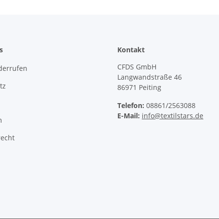
s
Kontakt
CFDS GmbH
derrufen
Langwandstraße 46
tz
86971 Peiting
Telefon:
08861/2563088
E-Mail:
info@textilstars.de
m
recht