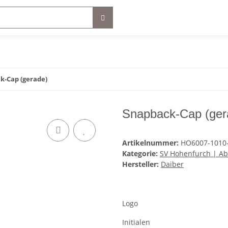
k-Cap (gerade)
Snapback-Cap (gera
Artikelnummer:
HO6007-1010
Kategorie:
SV Hohenfurch | Abt
Hersteller:
Daiber
Logo
Initialen