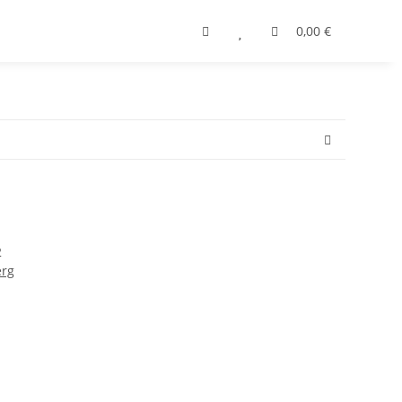
0,00 €
2
erg