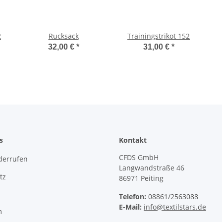
2
Rucksack
Trainingstrikot 152
32,00 €
*
31,00 €
*
s
Kontakt
CFDS GmbH
derrufen
Langwandstraße 46
tz
86971 Peiting
Telefon:
08861/2563088
E-Mail:
info@textilstars.de
m