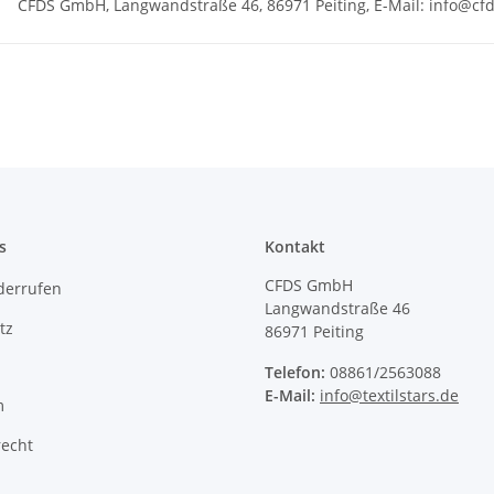
CFDS GmbH, Langwandstraße 46, 86971 Peiting, E-Mail: info@c
s
Kontakt
CFDS GmbH
derrufen
Langwandstraße 46
tz
86971 Peiting
Telefon:
08861/2563088
E-Mail:
info@textilstars.de
m
recht