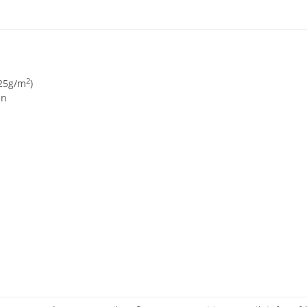
2
125g/m
)
en