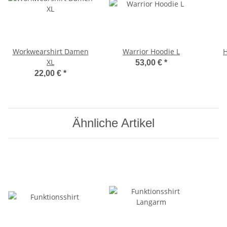
Workwearshirt Damen
Warrior Hoodie L
H
XL
53,00 €
*
22,00 €
*
Ähnliche Artikel