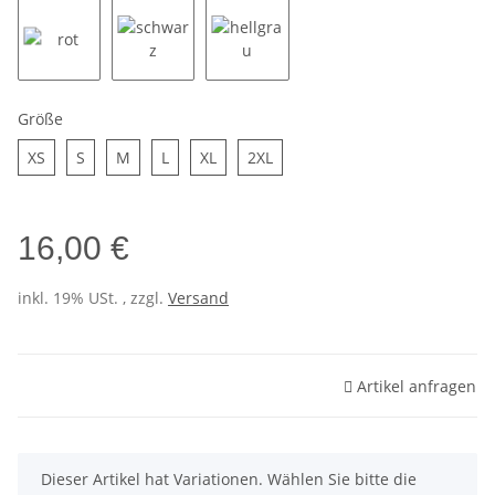
Größe
XS
S
M
L
XL
2XL
16,00 €
inkl. 19% USt. , zzgl.
Versand
Artikel anfragen
x
Dieser Artikel hat Variationen. Wählen Sie bitte die