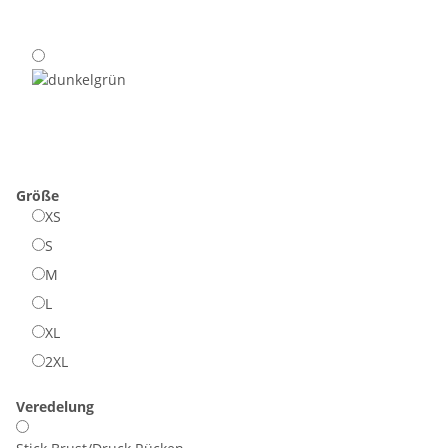
Größe
XS
S
M
L
XL
2XL
Veredelung