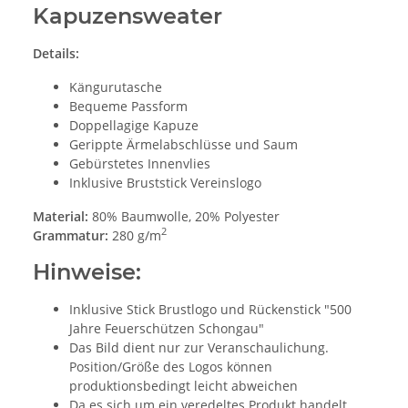
Kapuzensweater
Details:
Kängurutasche
Bequeme Passform
Doppellagige Kapuze
Gerippte Ärmelabschlüsse und Saum
Gebürstetes Innenvlies
Inklusive Bruststick Vereinslogo
Material:
80% Baumwolle, 20% Polyester
2
Grammatur:
280 g/m
Hinweise:
Inklusive Stick Brustlogo und Rückenstick "500
Jahre Feuerschützen Schongau"
Das Bild dient nur zur Veranschaulichung.
Position/Größe des Logos können
produktionsbedingt leicht abweichen
Da es sich um ein veredeltes Produkt handelt,