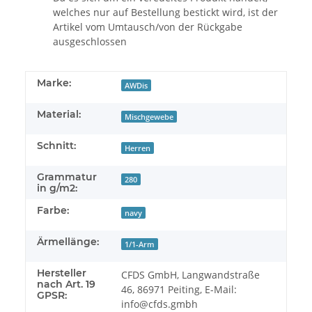
welches nur auf Bestellung bestickt wird, ist der
Artikel vom Umtausch/von der Rückgabe
ausgeschlossen
Marke:
AWDis
Material:
Mischgewebe
Schnitt:
Herren
Grammatur
280
in g/m2:
Farbe:
navy
Ärmellänge:
1/1-Arm
Hersteller
CFDS GmbH, Langwandstraße
nach Art. 19
46, 86971 Peiting, E-Mail:
GPSR:
info@cfds.gmbh