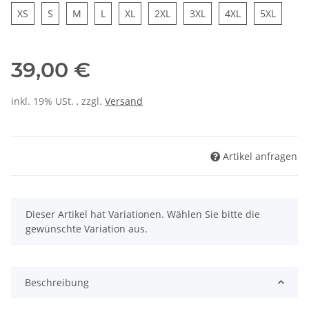
XS
S
M
L
XL
2XL
3XL
4XL
5XL
39,00 €
inkl. 19% USt. , zzgl.
Versand
Artikel anfragen
x
Dieser Artikel hat Variationen. Wählen Sie bitte die
gewünschte Variation aus.
Beschreibung