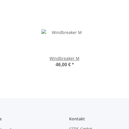
Windbreaker M
46,00 €
*
s
Kontakt
CFDS GmbH