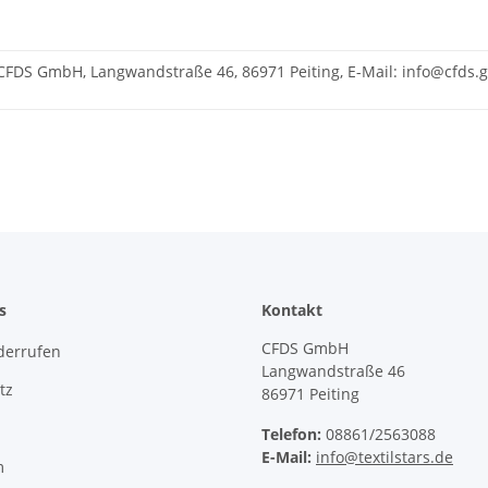
CFDS GmbH, Langwandstraße 46, 86971 Peiting, E-Mail: info@cfds
s
Kontakt
CFDS GmbH
derrufen
Langwandstraße 46
tz
86971 Peiting
Telefon:
08861/2563088
E-Mail:
info@textilstars.de
m