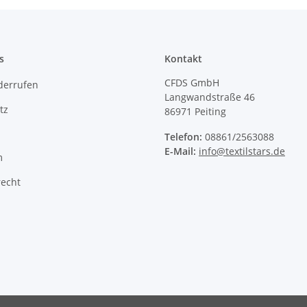
s
Kontakt
CFDS GmbH
derrufen
Langwandstraße 46
tz
86971 Peiting
Telefon:
08861/2563088
E-Mail:
info@textilstars.de
m
recht