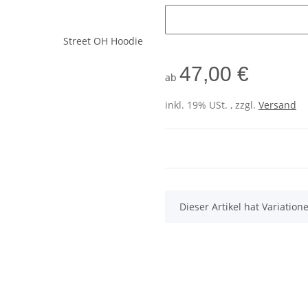
Initialen
47,00 €
ab
inkl. 19% USt. , zzgl.
Versand
x
Dieser Artikel hat Variatio