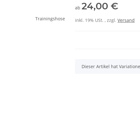
24,00 €
ab
inkl. 19% USt. , zzgl.
Versand
x
Dieser Artikel hat Variatio