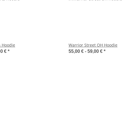
s Hoodie
Warrior Street OH Hoodie
00 €
*
55,00 € -
59,00 €
*