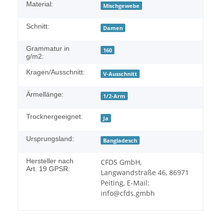
Material:
Mischgewebe
Schnitt:
Damen
Grammatur in
160
g/m2:
Kragen/Ausschnitt:
V-Ausschnitt
Ärmellänge:
1/2-Arm
Trocknergeeignet:
Ja
Ursprungsland:
Bangladesch
Hersteller nach
CFDS GmbH,
Art. 19 GPSR:
Langwandstraße 46, 86971
Peiting, E-Mail:
info@cfds.gmbh