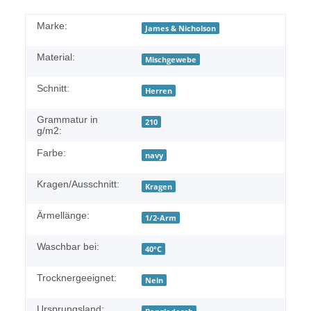
Marke:
James & Nicholson
Material:
Mischgewebe
Schnitt:
Herren
Grammatur in
210
g/m2:
Farbe:
navy
Kragen/Ausschnitt:
Kragen
Ärmellänge:
1/2-Arm
Waschbar bei:
40°C
Trocknergeeignet:
Nein
Ursprungsland: