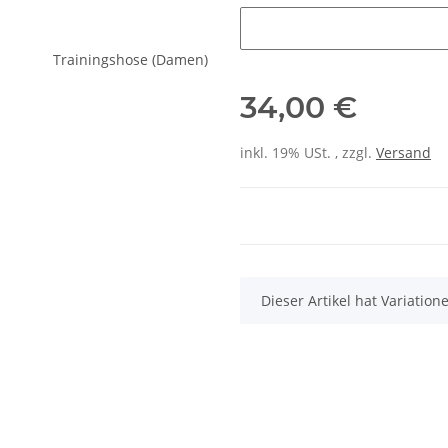
Initialen
34,00 €
inkl. 19% USt. , zzgl.
Versand
x
Dieser Artikel hat Variatio