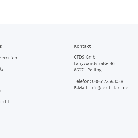
s
Kontakt
CFDS GmbH
derrufen
Langwandstraße 46
tz
86971 Peiting
Telefon:
08861/2563088
E-Mail:
info@textilstars.de
m
recht