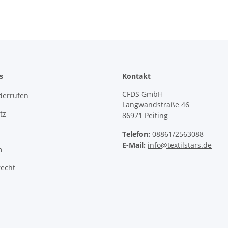
s
Kontakt
CFDS GmbH
derrufen
Langwandstraße 46
tz
86971 Peiting
Telefon:
08861/2563088
E-Mail:
info@textilstars.de
m
recht