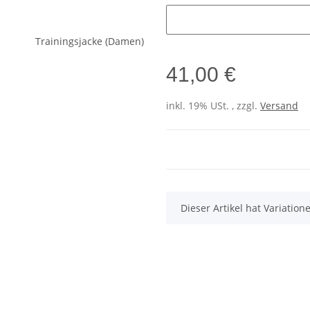
Initialen
41,00 €
inkl. 19% USt. , zzgl.
Versand
x
Dieser Artikel hat Variatio