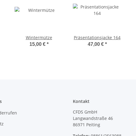
Wintermütze
Präsentationsjacke 164
15,00 €
*
47,00 €
*
s
Kontakt
CFDS GmbH
derrufen
Langwandstraße 46
tz
86971 Peiting
Telefon:
08861/2563088