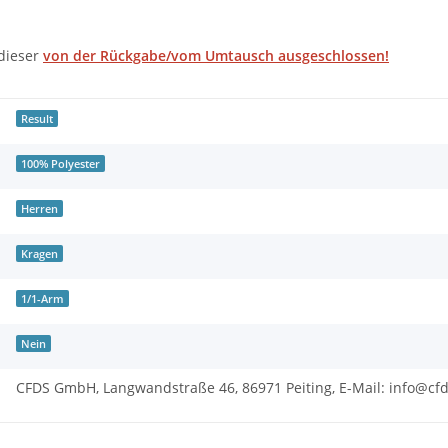
 dieser
von der Rückgabe/vom Umtausch ausgeschlossen!
Result
100% Polyester
Herren
Kragen
1/1-Arm
Nein
CFDS GmbH, Langwandstraße 46, 86971 Peiting, E-Mail: info@c