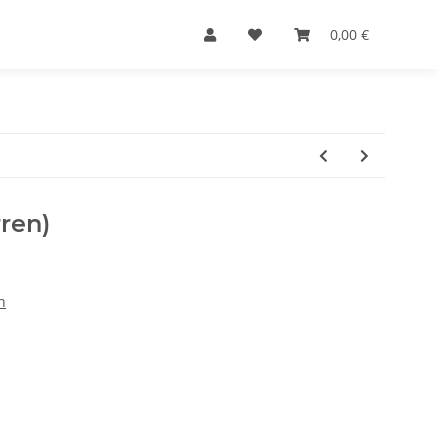
0,00 €
ren)
n